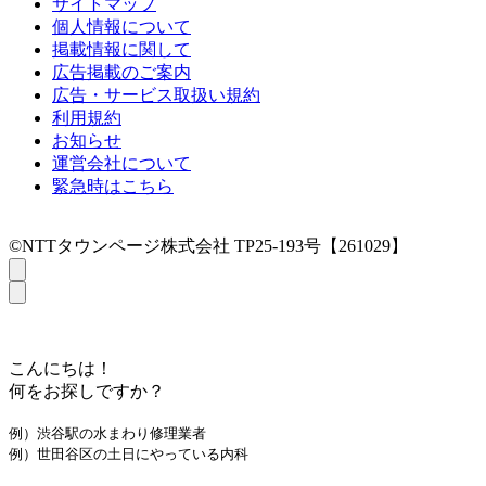
サイトマップ
個人情報について
掲載情報に関して
広告掲載のご案内
広告・サービス取扱い規約
利用規約
お知らせ
運営会社について
緊急時はこちら
©NTTタウンページ株式会社 TP25-193号【261029】
こんにちは！
何をお探しですか？
例）渋谷駅の水まわり修理業者
例）世田谷区の土日にやっている内科