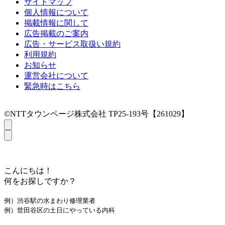
サイトマップ
個人情報について
掲載情報に関して
広告掲載のご案内
広告・サービス取扱い規約
利用規約
お知らせ
運営会社について
緊急時はこちら
©NTTタウンページ株式会社 TP25-193号【261029】
こんにちは！
何をお探しですか？
例）渋谷駅の水まわり修理業者
例）世田谷区の土日にやっている内科