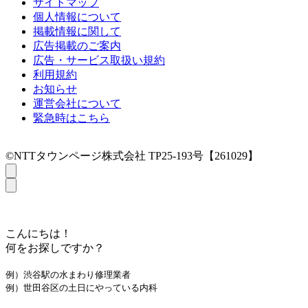
サイトマップ
個人情報について
掲載情報に関して
広告掲載のご案内
広告・サービス取扱い規約
利用規約
お知らせ
運営会社について
緊急時はこちら
©NTTタウンページ株式会社 TP25-193号【261029】
こんにちは！
何をお探しですか？
例）渋谷駅の水まわり修理業者
例）世田谷区の土日にやっている内科