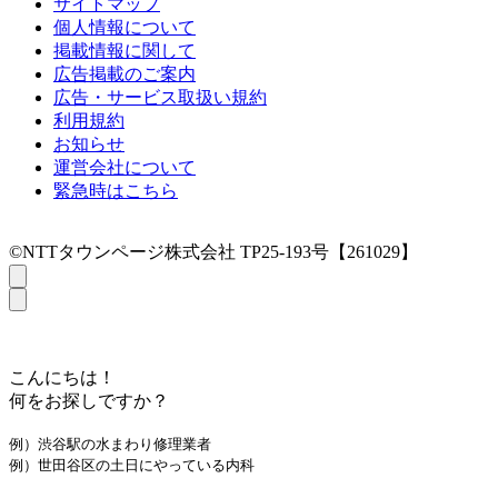
サイトマップ
個人情報について
掲載情報に関して
広告掲載のご案内
広告・サービス取扱い規約
利用規約
お知らせ
運営会社について
緊急時はこちら
©NTTタウンページ株式会社 TP25-193号【261029】
こんにちは！
何をお探しですか？
例）渋谷駅の水まわり修理業者
例）世田谷区の土日にやっている内科