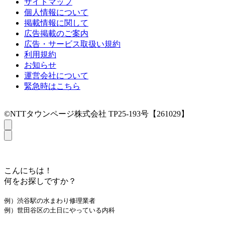
サイトマップ
個人情報について
掲載情報に関して
広告掲載のご案内
広告・サービス取扱い規約
利用規約
お知らせ
運営会社について
緊急時はこちら
©NTTタウンページ株式会社 TP25-193号【261029】
こんにちは！
何をお探しですか？
例）渋谷駅の水まわり修理業者
例）世田谷区の土日にやっている内科