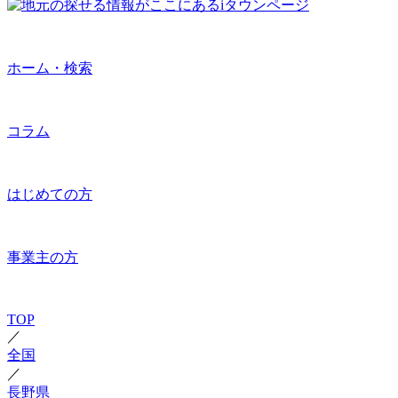
ホーム・検索
コラム
はじめての方
事業主の方
TOP
／
全国
／
長野県