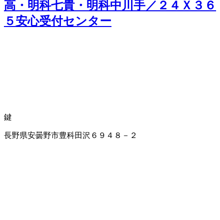
高・明科七貴・明科中川手／２４Ｘ３６
５安心受付センター
鍵
長野県安曇野市豊科田沢６９４８－２