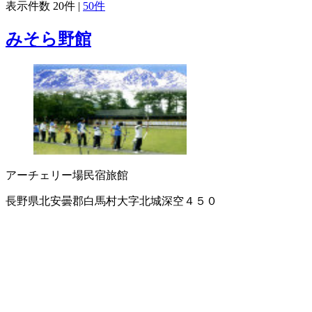
表示件数
20件
|
50件
みそら野館
アーチェリー場
民宿
旅館
長野県北安曇郡白馬村大字北城深空４５０