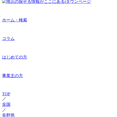
ホーム・検索
コラム
はじめての方
事業主の方
TOP
／
全国
／
長野県