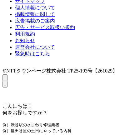
サイトマップ
個人情報について
掲載情報に関して
広告掲載のご案内
広告・サービス取扱い規約
利用規約
お知らせ
運営会社について
緊急時はこちら
©NTTタウンページ株式会社 TP25-193号【261029】
こんにちは！
何をお探しですか？
例）渋谷駅の水まわり修理業者
例）世田谷区の土日にやっている内科