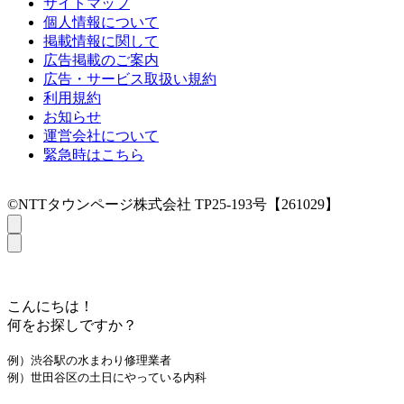
サイトマップ
個人情報について
掲載情報に関して
広告掲載のご案内
広告・サービス取扱い規約
利用規約
お知らせ
運営会社について
緊急時はこちら
©NTTタウンページ株式会社 TP25-193号【261029】
こんにちは！
何をお探しですか？
例）渋谷駅の水まわり修理業者
例）世田谷区の土日にやっている内科