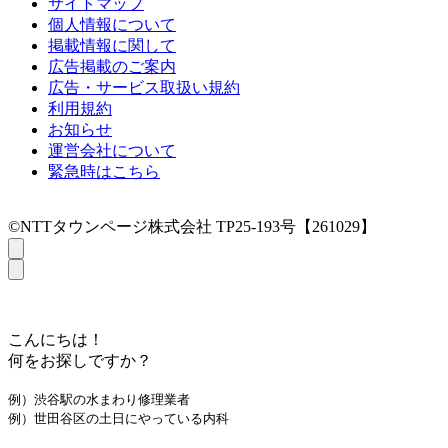
サイトマップ
個人情報について
掲載情報に関して
広告掲載のご案内
広告・サービス取扱い規約
利用規約
お知らせ
運営会社について
緊急時はこちら
©NTTタウンページ株式会社 TP25-193号【261029】
こんにちは！
何をお探しですか？
例）渋谷駅の水まわり修理業者
例）世田谷区の土日にやっている内科