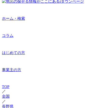
ホーム・検索
コラム
はじめての方
事業主の方
TOP
／
全国
／
長野県