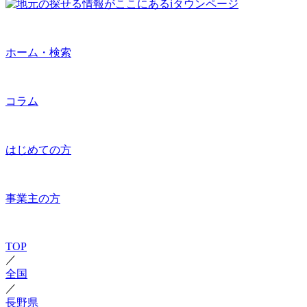
ホーム・検索
コラム
はじめての方
事業主の方
TOP
／
全国
／
長野県