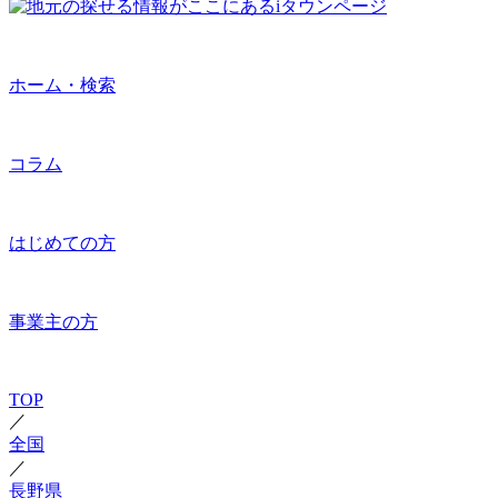
ホーム・検索
コラム
はじめての方
事業主の方
TOP
／
全国
／
長野県