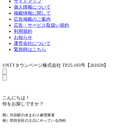
サイトマップ
個人情報について
掲載情報に関して
広告掲載のご案内
広告・サービス取扱い規約
利用規約
お知らせ
運営会社について
緊急時はこちら
©NTTタウンページ株式会社 TP25-193号【261029】
こんにちは！
何をお探しですか？
例）渋谷駅の水まわり修理業者
例）世田谷区の土日にやっている内科