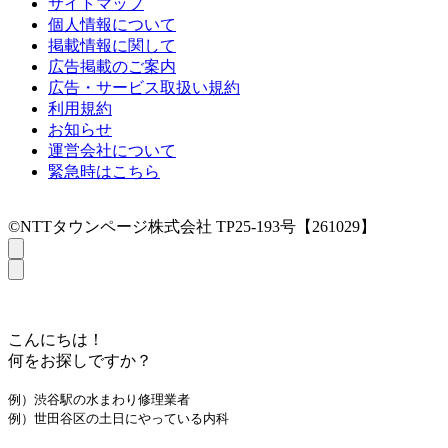
サイトマップ
個人情報について
掲載情報に関して
広告掲載のご案内
広告・サービス取扱い規約
利用規約
お知らせ
運営会社について
緊急時はこちら
©NTTタウンページ株式会社 TP25-193号【261029】
こんにちは！
何をお探しですか？
例）渋谷駅の水まわり修理業者
例）世田谷区の土日にやっている内科