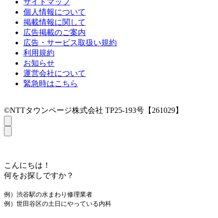
サイトマップ
個人情報について
掲載情報に関して
広告掲載のご案内
広告・サービス取扱い規約
利用規約
お知らせ
運営会社について
緊急時はこちら
©NTTタウンページ株式会社 TP25-193号【261029】
こんにちは！
何をお探しですか？
例）渋谷駅の水まわり修理業者
例）世田谷区の土日にやっている内科