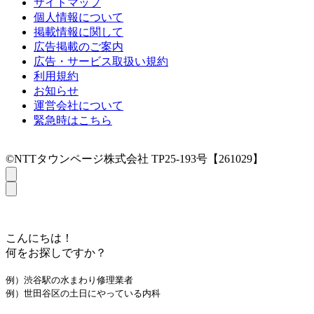
サイトマップ
個人情報について
掲載情報に関して
広告掲載のご案内
広告・サービス取扱い規約
利用規約
お知らせ
運営会社について
緊急時はこちら
©NTTタウンページ株式会社 TP25-193号【261029】
こんにちは！
何をお探しですか？
例）渋谷駅の水まわり修理業者
例）世田谷区の土日にやっている内科