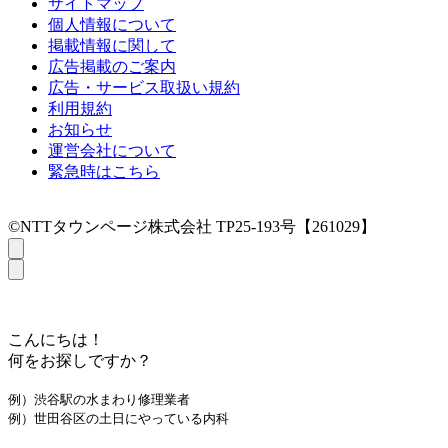
サイトマップ
個人情報について
掲載情報に関して
広告掲載のご案内
広告・サービス取扱い規約
利用規約
お知らせ
運営会社について
緊急時はこちら
©NTTタウンページ株式会社 TP25-193号【261029】
こんにちは！
何をお探しですか？
例）渋谷駅の水まわり修理業者
例）世田谷区の土日にやっている内科