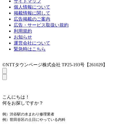
サイトマップ
個人情報について
掲載情報に関して
広告掲載のご案内
広告・サービス取扱い規約
利用規約
お知らせ
運営会社について
緊急時はこちら
©NTTタウンページ株式会社 TP25-193号【261029】
こんにちは！
何をお探しですか？
例）渋谷駅の水まわり修理業者
例）世田谷区の土日にやっている内科