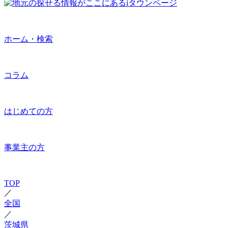
ホーム・検索
コラム
はじめての方
事業主の方
TOP
／
全国
／
茨城県