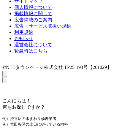
サイトマップ
個人情報について
掲載情報に関して
広告掲載のご案内
広告・サービス取扱い規約
利用規約
お知らせ
運営会社について
緊急時はこちら
©NTTタウンページ株式会社 TP25-193号【261029】
こんにちは！
何をお探しですか？
例）渋谷駅の水まわり修理業者
例）世田谷区の土日にやっている内科