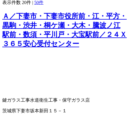
表示件数
20件
|
50件
Ａ／下妻市・下妻市役所前・江・平方・
黒駒・渋井・桐ケ瀬・大木・騰波ノ江
駅前・数須・平川戸・大宝駅前／２４Ｘ
３６５安心受付センター
鍵
ガラス工事
水道衛生工事・保守
ガラス店
茨城県下妻市坂本新田１５－１