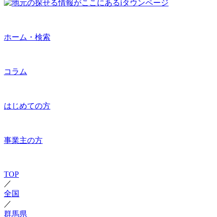
ホーム・検索
コラム
はじめての方
事業主の方
TOP
／
全国
／
群馬県