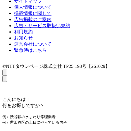
サイトマップ
個人情報について
掲載情報に関して
広告掲載のご案内
広告・サービス取扱い規約
利用規約
お知らせ
運営会社について
緊急時はこちら
©NTTタウンページ株式会社 TP25-193号【261029】
こんにちは！
何をお探しですか？
例）渋谷駅の水まわり修理業者
例）世田谷区の土日にやっている内科