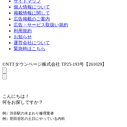
サイトマップ
個人情報について
掲載情報に関して
広告掲載のご案内
広告・サービス取扱い規約
利用規約
お知らせ
運営会社について
緊急時はこちら
©NTTタウンページ株式会社 TP25-193号【261029】
こんにちは！
何をお探しですか？
例）渋谷駅の水まわり修理業者
例）世田谷区の土日にやっている内科