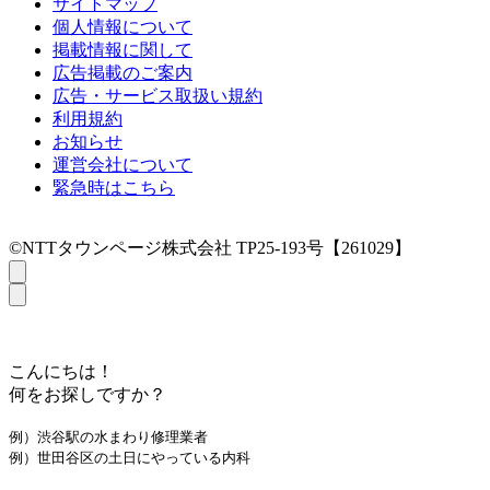
サイトマップ
個人情報について
掲載情報に関して
広告掲載のご案内
広告・サービス取扱い規約
利用規約
お知らせ
運営会社について
緊急時はこちら
©NTTタウンページ株式会社 TP25-193号【261029】
こんにちは！
何をお探しですか？
例）渋谷駅の水まわり修理業者
例）世田谷区の土日にやっている内科