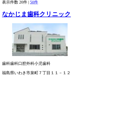
表示件数
20件
|
50件
なかじま歯科クリニック
歯科
歯科口腔外科
小児歯科
福島県いわき市泉町７丁目１１－１２