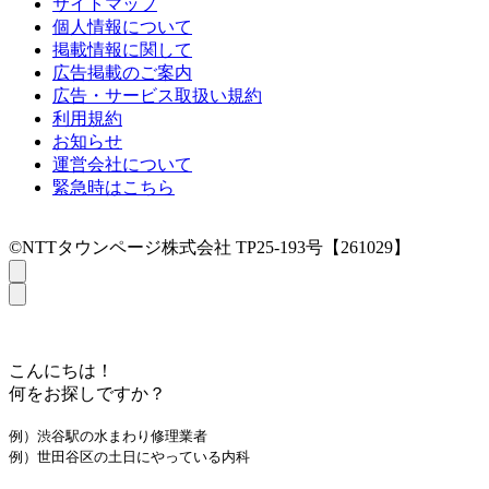
サイトマップ
個人情報について
掲載情報に関して
広告掲載のご案内
広告・サービス取扱い規約
利用規約
お知らせ
運営会社について
緊急時はこちら
©NTTタウンページ株式会社 TP25-193号【261029】
こんにちは！
何をお探しですか？
例）渋谷駅の水まわり修理業者
例）世田谷区の土日にやっている内科