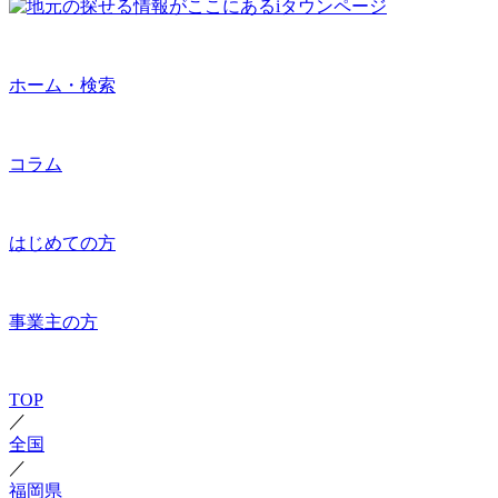
ホーム・検索
コラム
はじめての方
事業主の方
TOP
／
全国
／
福岡県