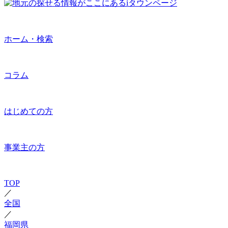
ホーム・検索
コラム
はじめての方
事業主の方
TOP
／
全国
／
福岡県