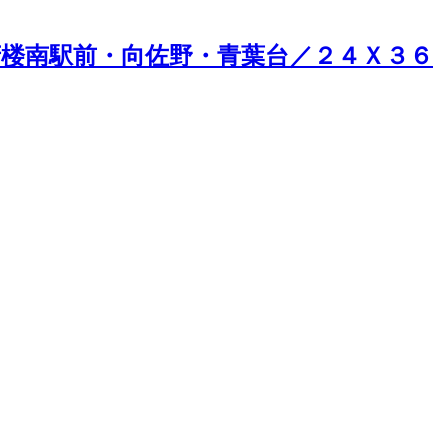
府楼南駅前・向佐野・青葉台／２４Ｘ３６