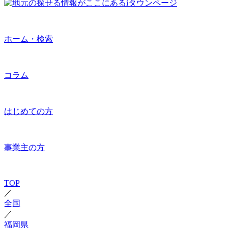
ホーム・検索
コラム
はじめての方
事業主の方
TOP
／
全国
／
福岡県