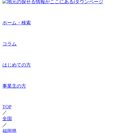
ホーム・検索
コラム
はじめての方
事業主の方
TOP
／
全国
／
福岡県