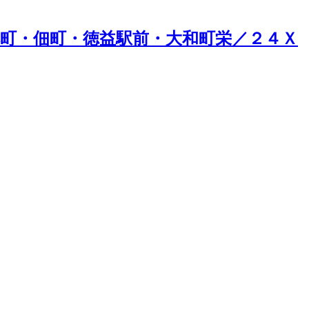
町・佃町・徳益駅前・大和町栄／２４Ｘ