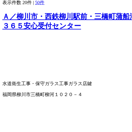
表示件数
20件
|
50件
Ａ／柳川市・西鉄柳川駅前・三橋町蒲船
３６５安心受付センター
水道衛生工事・保守
ガラス工事
ガラス店
鍵
福岡県柳川市三橋町柳河１０２０－４