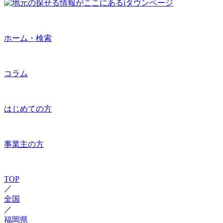
ホーム・検索
コラム
はじめての方
事業主の方
TOP
／
全国
／
福岡県