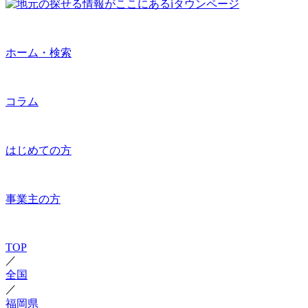
ホーム・検索
コラム
はじめての方
事業主の方
TOP
／
全国
／
福岡県