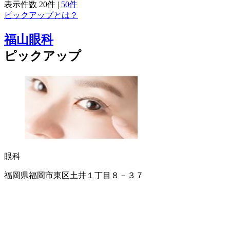
表示件数
20件
|
50件
ピックアップとは？
福山眼科
ピックアップ
眼科
福岡県福岡市東区土井１丁目８－３７