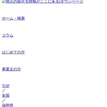
ホーム・検索
コラム
はじめての方
事業主の方
TOP
／
全国
／
福岡県