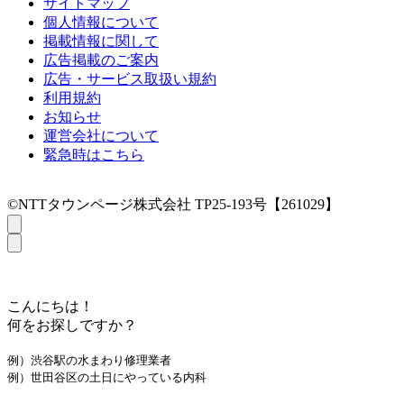
サイトマップ
個人情報について
掲載情報に関して
広告掲載のご案内
広告・サービス取扱い規約
利用規約
お知らせ
運営会社について
緊急時はこちら
©NTTタウンページ株式会社 TP25-193号【261029】
こんにちは！
何をお探しですか？
例）渋谷駅の水まわり修理業者
例）世田谷区の土日にやっている内科