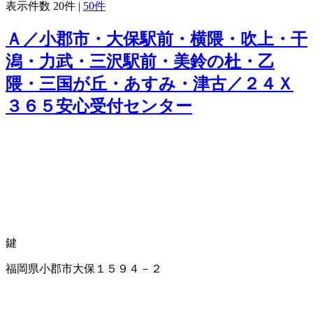
表示件数
20件
|
50件
Ａ／小郡市・大保駅前・横隈・吹上・干
潟・力武・三沢駅前・美鈴の杜・乙
隈・三国が丘・あすみ・津古／２４Ｘ
３６５安心受付センター
鍵
福岡県小郡市大保１５９４－２