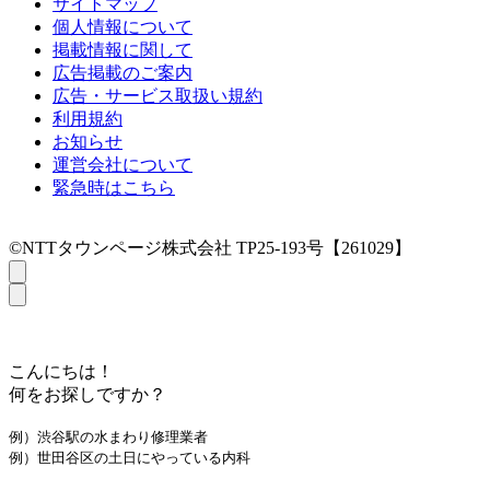
サイトマップ
個人情報について
掲載情報に関して
広告掲載のご案内
広告・サービス取扱い規約
利用規約
お知らせ
運営会社について
緊急時はこちら
©NTTタウンページ株式会社 TP25-193号【261029】
こんにちは！
何をお探しですか？
例）渋谷駅の水まわり修理業者
例）世田谷区の土日にやっている内科