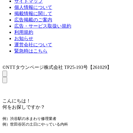
サイトマップ
個人情報について
掲載情報に関して
広告掲載のご案内
広告・サービス取扱い規約
利用規約
お知らせ
運営会社について
緊急時はこちら
©NTTタウンページ株式会社 TP25-193号【261029】
こんにちは！
何をお探しですか？
例）渋谷駅の水まわり修理業者
例）世田谷区の土日にやっている内科