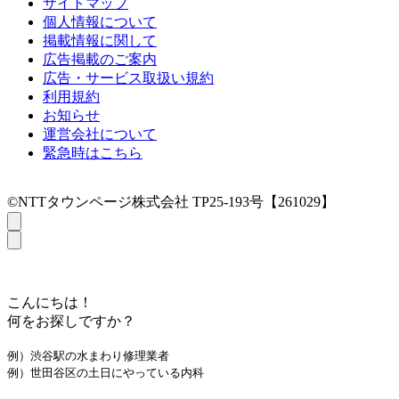
サイトマップ
個人情報について
掲載情報に関して
広告掲載のご案内
広告・サービス取扱い規約
利用規約
お知らせ
運営会社について
緊急時はこちら
©NTTタウンページ株式会社 TP25-193号【261029】
こんにちは！
何をお探しですか？
例）渋谷駅の水まわり修理業者
例）世田谷区の土日にやっている内科