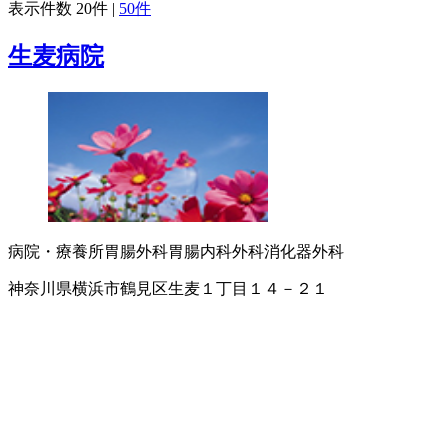
表示件数
20件
|
50件
生麦病院
病院・療養所
胃腸外科
胃腸内科
外科
消化器外科
神奈川県横浜市鶴見区生麦１丁目１４－２１