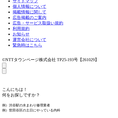
サイトマップ
個人情報について
掲載情報に関して
広告掲載のご案内
広告・サービス取扱い規約
利用規約
お知らせ
運営会社について
緊急時はこちら
©NTTタウンページ株式会社 TP25-193号【261029】
こんにちは！
何をお探しですか？
例）渋谷駅の水まわり修理業者
例）世田谷区の土日にやっている内科