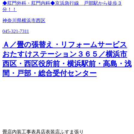
◆肛門外科・肛門内科◆京浜急行線 戸部駅から徒歩３
分！！
神奈川県横浜市西区
045-321-7311
Ａ／畳の張替え・リフォームサービス
おたすけステーション３６５／横浜市
西区・西区役所前・横浜駅前・高島・浅
間・戸部・総合受付センター
畳店
内装工事
表具店
表装店
ふすま張り