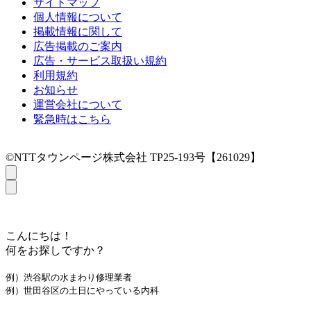
サイトマップ
個人情報について
掲載情報に関して
広告掲載のご案内
広告・サービス取扱い規約
利用規約
お知らせ
運営会社について
緊急時はこちら
©NTTタウンページ株式会社 TP25-193号【261029】
こんにちは！
何をお探しですか？
例）渋谷駅の水まわり修理業者
例）世田谷区の土日にやっている内科