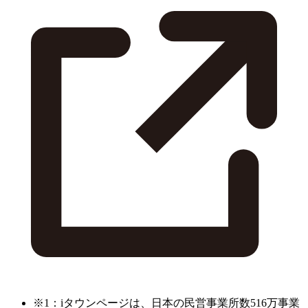
※1：iタウンページは、日本の民営事業所数516万事業