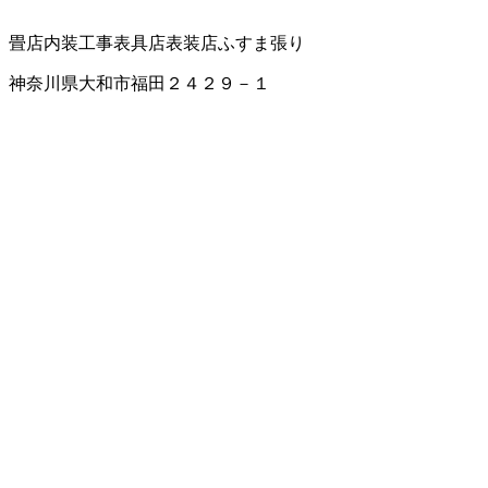
畳店
内装工事
表具店
表装店
ふすま張り
神奈川県大和市福田２４２９－１