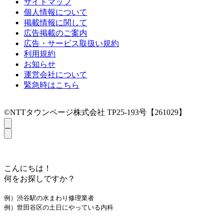
サイトマップ
個人情報について
掲載情報に関して
広告掲載のご案内
広告・サービス取扱い規約
利用規約
お知らせ
運営会社について
緊急時はこちら
©NTTタウンページ株式会社 TP25-193号【261029】
こんにちは！
何をお探しですか？
例）渋谷駅の水まわり修理業者
例）世田谷区の土日にやっている内科