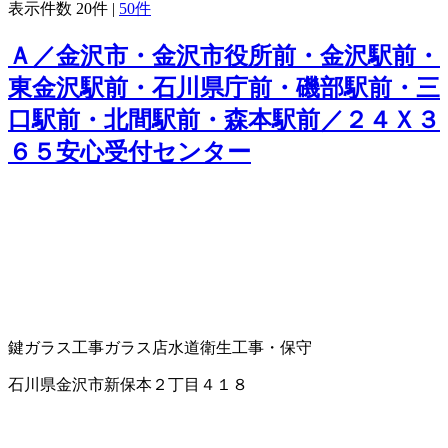
表示件数
20件
|
50件
Ａ／金沢市・金沢市役所前・金沢駅前・
東金沢駅前・石川県庁前・磯部駅前・三
口駅前・北間駅前・森本駅前／２４Ｘ３
６５安心受付センター
鍵
ガラス工事
ガラス店
水道衛生工事・保守
石川県金沢市新保本２丁目４１８